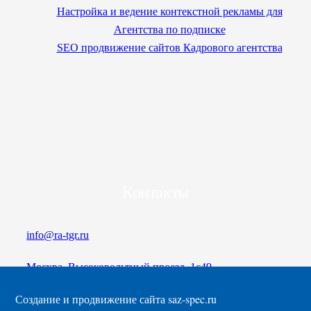
Настройка и ведение контекстной рекламы для
Агентства по подписке
SEO продвижение сайтов Кадрового агентства
Контакты
info@ra-tgr.ru
Москва, Высоковольтный проезд, 1с49
Создание и продвижение сайта наркологической клиники
Создание и продвижение сайта french-lesson.ru
SEO продвижение лаборатории
SEO-продвижение сайта компании по проектированию
Создание и продвижение сайта saz-spec.ru
Оставьте заявку и мы перезвоним
Гармония+
вентиляции