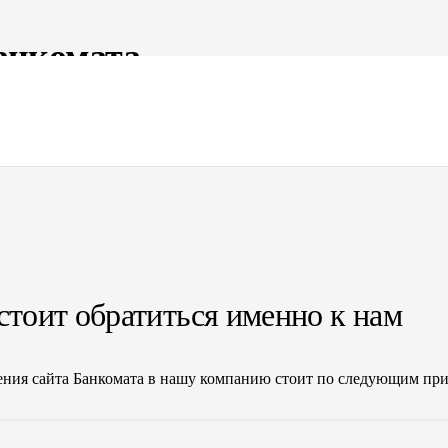
анкомата
ь к нам. Предоставление услуг по созданию страниц-визиток, к
ления нашей деятельности. В штате компании профессионалы в
стоит обратиться именно к нам
ения сайта Банкомата в нашу компанию стоит по следующим пр