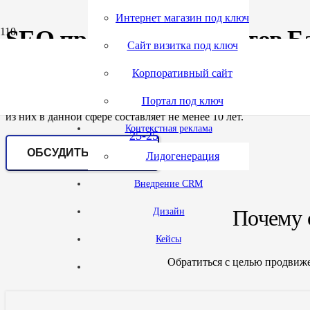
Интернет магазин под ключ
SEO продвижение сайтов Б
(495)
tgr.ru
Сайт визитка под ключ
Корпоративный сайт
432-
Если вас интересует продвижение сайта Банкомата, обращайтес
Портал под ключ
ключ, продвижение Банкомата в интернете — ключевые направ
из них в данной сфере составляет не менее 10 лет.
Контекстная реклама
25-25
ОБСУДИТЬ ПРОЕКТ
Лидогенерация
Внедрение CRM
Почему 
Дизайн
Кейсы
Обратиться с целью продвиж