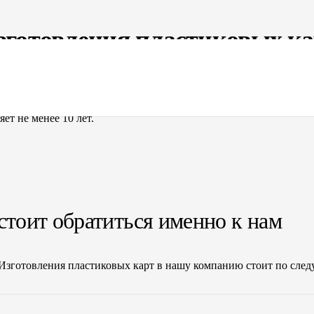
зготовления пластиковых к
овых карт, обращайтесь к нам. Предоставление услуг по создан
т в интернете — ключевые направления нашей деятельности. В 
ет не менее 10 лет.
стоит обратиться именно к нам
 Изготовления пластиковых карт в нашу компанию стоит по сл