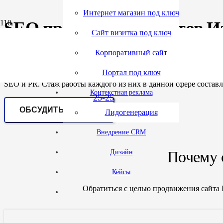
Интернет магазин под ключ
SEO продвижение сайтов И
(495)
tgr.ru
Сайт визитка под ключ
Корпоративный сайт
432-
Если вас интересует продвижение сайта Изготовления пластик
Портал под ключ
сайтов под ключ, продвижение Изготовления пластиковых кар
SEO и PR. Стаж работы каждого из них в данной сфере составля
Контекстная реклама
25-25
ОБСУДИТЬ ПРОЕКТ
Лидогенерация
Внедрение CRM
Почему 
Дизайн
Кейсы
Обратиться с целью продвижения сайта