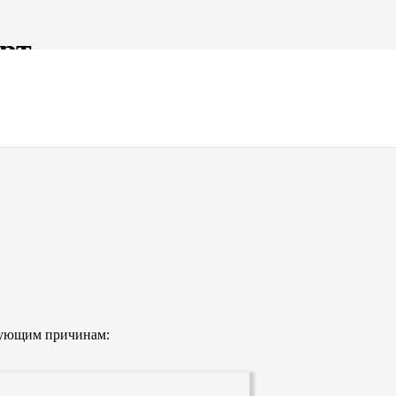
арт
ию страниц-визиток, корпоративных
штате компании профессионалы в сфере
едующим причинам: