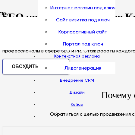
(495)
tgr.ru
Интернет магазин под ключ
SEO продвижение сайтов К
Сайт визитка под ключ
432-
Корпоративный сайт
Если вас интересует продвижение сайта Кровельных ра
Портал под ключ
корпоративных сайтов под ключ, продвижение Кровель
25-
профессионалы в сфере SEO и PR. Стаж работы каждого 
Контекстная реклама
ОБСУДИТЬ ПРОЕКТ
Лидогенерация
25
Внедрение CRM
Почему 
Дизайн
Кейсы
Обратиться с целью продвижения с