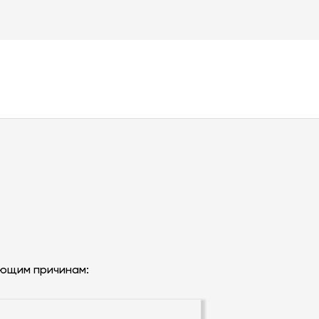
анию страниц-визиток,
еятельности. В штате компании
ующим причинам: