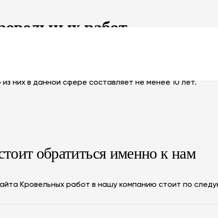
ровельных работ
бот, обращайтесь к нам. Предоставление услуг по созд
ных работ в интернете — ключевые направления нашей д
из них в данной сфере составляет не менее 10 лет.
стоит обратиться именно к нам
айта Кровельных работ в нашу компанию стоит по след