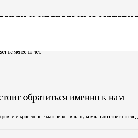
ровли и кровельные матери
материалы, обращайтесь к нам. Предоставление услуг по создан
ы в интернете — ключевые направления нашей деятельности. В 
ет не менее 10 лет.
стоит обратиться именно к нам
 Кровли и кровельные материалы в нашу компанию стоит по сл