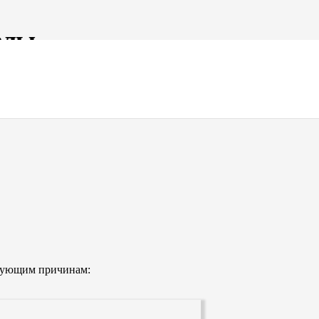
алы
ию страниц-визиток, корпоративных
штате компании профессионалы в сфере
едующим причинам: