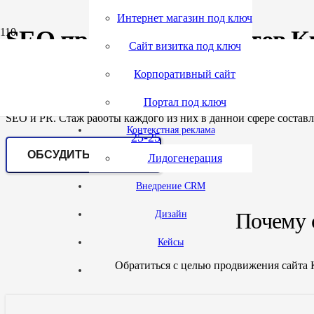
Интернет магазин под ключ
SEO продвижение сайтов К
(495)
tgr.ru
Сайт визитка под ключ
Корпоративный сайт
432-
Если вас интересует продвижение сайта Кровли и кровельные 
Портал под ключ
сайтов под ключ, продвижение Кровли и кровельные материал
SEO и PR. Стаж работы каждого из них в данной сфере составля
Контекстная реклама
25-25
ОБСУДИТЬ ПРОЕКТ
Лидогенерация
Внедрение CRM
Почему 
Дизайн
Кейсы
Обратиться с целью продвижения сайта