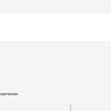
иток, корпоративных сайтов под
налы в сфере SEO и PR. Стаж работы
 причинам: