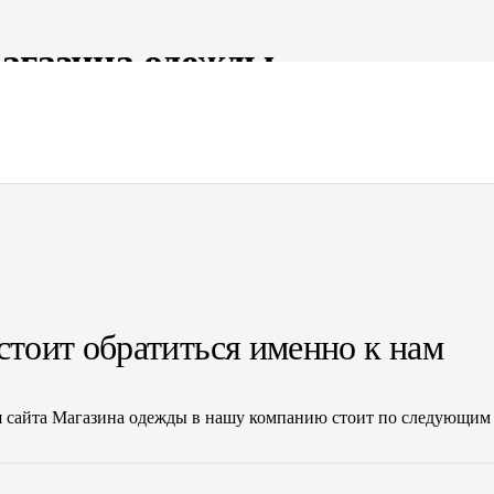
агазина одежды
ащайтесь к нам. Предоставление услуг по созданию страниц-виз
направления нашей деятельности. В штате компании профессио
стоит обратиться именно к нам
я сайта Магазина одежды в нашу компанию стоит по следующим