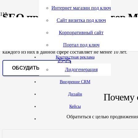
Интернет магазин под ключ
SEO продвижение сайтов М
(495)
tgr.ru
Сайт визитка под ключ
Корпоративный сайт
432-
Если вас интересует продвижение сайта Магазина одежды, обр
Портал под ключ
ключ, продвижение Магазина одежды в интернете — ключевые 
каждого из них в данной сфере составляет не менее 10 лет.
Контекстная реклама
25-25
ОБСУДИТЬ ПРОЕКТ
Лидогенерация
Внедрение CRM
Почему 
Дизайн
Кейсы
Обратиться с целью продвижени