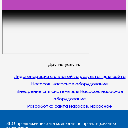
Другие услуги:
Лидогенерация с оплатой за результат для сайта
Насосов, насосное оборудование
Внедрение crm системы для Насосов, насосное
оборудование
Разработка сайта Насосов, насосное
оборудование под ключ
Настройка и ведение контекстной рекламы для
Создание и продвижение сайта saz-spec.ru
Создание и продвижение сайта french-lesson.ru
Создание и продвижение сайта наркологической клиники
SEO продвижение лаборатории
SEO-продвижение сайта компании по проектированию
Гармония+
вентиляции