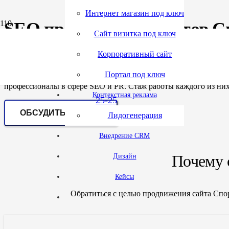
Интернет магазин под ключ
SEO продвижение сайтов Сп
(495)
tgr.ru
Сайт визитка под ключ
Корпоративный сайт
432-
Если вас интересует продвижение сайта Спортивного инвентар
Портал под ключ
корпоративных сайтов под ключ, продвижение Спортивного ин
профессионалы в сфере SEO и PR. Стаж работы каждого из них 
Контекстная реклама
25-25
ОБСУДИТЬ ПРОЕКТ
Лидогенерация
Внедрение CRM
Почему 
Дизайн
Кейсы
Обратиться с целью продвижения сайта Спо